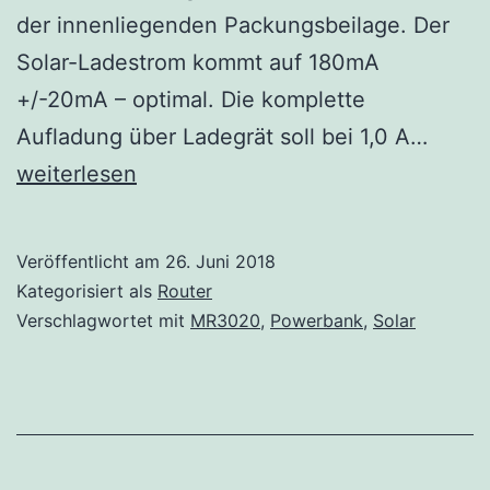
der innenliegenden Packungsbeilage. Der
Solar-Ladestrom kommt auf 180mA
+/-20mA – optimal. Die komplette
MR30
Aufladung über Ladegrät soll bei 1,0 A…
mit
weiterlesen
Solar
Powe
Veröffentlicht am
26. Juni 2018
Kategorisiert als
Router
Verschlagwortet mit
MR3020
,
Powerbank
,
Solar