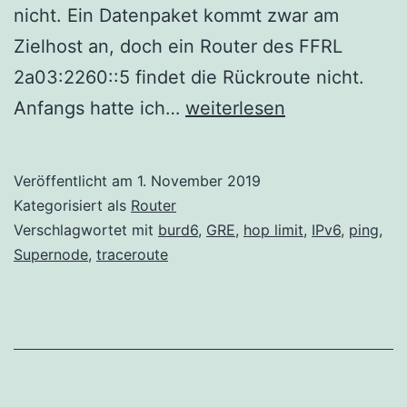
nicht. Ein Datenpaket kommt zwar am
Zielhost an, doch ein Router des FFRL
2a03:2260::5 findet die Rückroute nicht.
bird6
Anfangs hatte ich…
weiterlesen
konfigurieren
Veröffentlicht am
1. November 2019
Kategorisiert als
Router
Verschlagwortet mit
burd6
,
GRE
,
hop limit
,
IPv6
,
ping
,
Supernode
,
traceroute