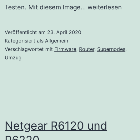
Neue
Testen. Mit diesem Image…
weiterlesen
Firmware
v2020.1.1
Veröffentlicht am
23. April 2020
Kategorisiert als
Allgemein
Verschlagwortet mit
Firmware
,
Router
,
Supernodes
,
Umzug
Netgear R6120 und
R6220