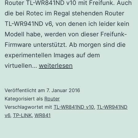
Router TL-WR841ND v10 mit Freifunk. Auch
die bei Rotec im Regal stehenden Router
TL-WR941ND v6, von denen ich leider kein
Modell habe, werden von dieser Freifunk-
Firmware unterstützt. Ab morgen sind die
experimentellen Images auf dem
Neue
virtuellen…
weiterlesen
Firmware
Veröffentlicht am
7. Januar 2016
Kategorisiert als
Router
Verschlagwortet mit
TL-WR841ND v10
,
TL-WR941ND
v6
,
TP-LINK
,
WR841