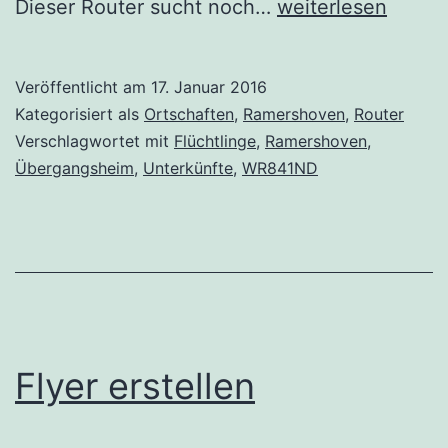
Neu
Dieser Router sucht noch…
weiterlesen
dabei:
Ramershoven
Veröffentlicht am
17. Januar 2016
Kategorisiert als
Ortschaften
,
Ramershoven
,
Router
Verschlagwortet mit
Flüchtlinge
,
Ramershoven
,
Übergangsheim
,
Unterkünfte
,
WR841ND
Flyer erstellen