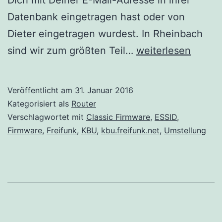
Datenbank eingetragen hast oder von
Dieter eingetragen wurdest. In Rheinbach
Neues
sind wir zum größten Teil…
weiterlesen
von
den
Veröffentlicht am
31. Januar 2016
Freifunkern
Kategorisiert als
Router
aus
Verschlagwortet mit
Classic Firmware
,
ESSID
,
Firmware
,
Freifunk
,
KBU
,
kbu.freifunk.net
,
Umstellung
Köln,
Bonn
und
Umgebung