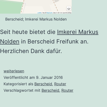
Berscheid; Imkerei Markus Nolden
Seit heute bietet die
Imkerei Markus
Nolden
in Berscheid Freifunk an.
Herzlichen Dank dafür.
Neu
weiterlesen
dabei:
Veröffentlicht am
9. Januar 2016
Imkerei
Kategorisiert als
Berscheid
,
Router
Markus
Verschlagwortet mit
Berscheid
,
Router
Nolden