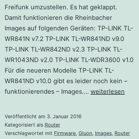
Freifunk umzustellen. Es hat geklappt.
Damit funktionieren die Rheinbacher
Images auf folgenden Geräten: TP-LINK TL-
WR841N v7.2 TP-LINK TL-WR841ND v9.0
TP-LINK TL-WR842ND v2.3 TP-LINK TL-
WR1043ND v2.0 TP-LINK TL-WDR3600 v1.0
Für die neueren Modelle TP-LINK TL-
WR841ND v10.0 gibt es leider noch kein –
TP-
funktionierendes – Images.…
weiterlesen
LINK
TL-
Veröffentlicht am
3. Januar 2016
WR1043ND
Kategorisiert als
Router
V2
Verschlagwortet mit
Firmware
,
Gluon
,
Images
,
Router