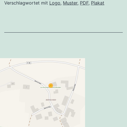
Verschlagwortet mit
Logo
,
Muster
,
PDF
,
Plakat