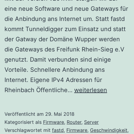
eine neue Software und neue Gateways für
die Anbindung ans Internet um. Statt fastd
kommt Tunneldigger zum Einsatz und statt
der Gatway der Domäne Wupper werden
die Gateways des Freifunk Rhein-Sieg e.V
genutzt. Damit verbunden sind einige
Vorteile. Schnellere Anbindung ans
Internet. Eigene IPv4 Adressen für
Gluon
Rheinbach Öffentliche…
weiterlesen
v2017.1.7
Veröffentlicht am
29. Mai 2018
Kategorisiert als
Firmware
,
Router
,
Server
Verschlagwortet mit
fastd
,
Firmware
,
Geschwindigkeit
,