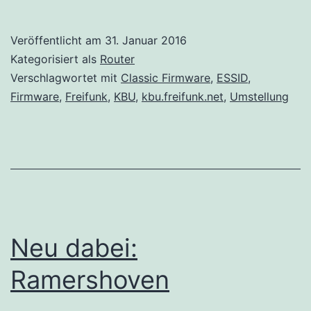
von
den
Veröffentlicht am
31. Januar 2016
Freifunkern
Kategorisiert als
Router
aus
Verschlagwortet mit
Classic Firmware
,
ESSID
,
Firmware
,
Freifunk
,
KBU
,
kbu.freifunk.net
,
Umstellung
Köln,
Bonn
und
Umgebung
Neu dabei:
Ramershoven