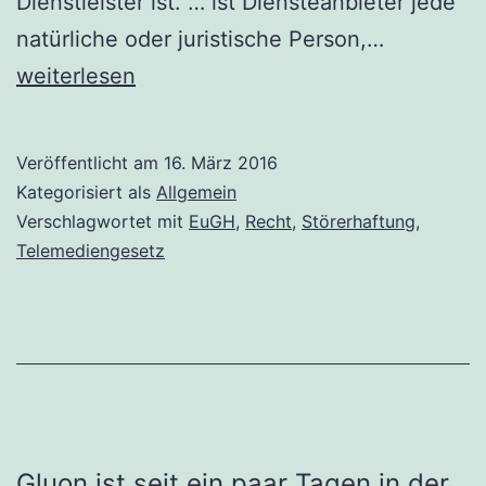
Dienstleister ist. … ist Diensteanbieter jede
Freifunk
natürliche oder juristische Person,…
und
weiterlesen
Störerhaf
Veröffentlicht am
16. März 2016
Kategorisiert als
Allgemein
Verschlagwortet mit
EuGH
,
Recht
,
Störerhaftung
,
Telemediengesetz
Gluon ist seit ein paar Tagen in der