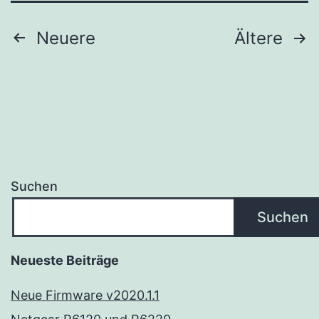
Seitennummerierung
Neuere
Ältere
der
Beiträge
Suchen
Suchen
Neueste Beiträge
Neue Firmware v2020.1.1