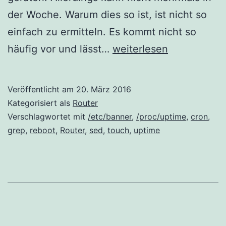
der Woche. Warum dies so ist, ist nicht so
einfach zu ermitteln. Es kommt nicht so
Router
häufig vor und lässt…
weiterlesen
hängt
öfter?
Veröffentlicht am
20. März 2016
Was
Kategorisiert als
Router
tun?
Verschlagwortet mit
/etc/banner
,
/proc/uptime
,
cron
,
grep
,
reboot
,
Router
,
sed
,
touch
,
uptime