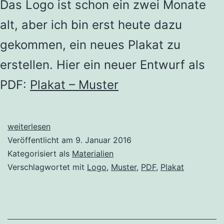
Das Logo ist schon ein zwei Monate
alt, aber ich bin erst heute dazu
gekommen, ein neues Plakat zu
erstellen. Hier ein neuer Entwurf als
PDF:
Plakat – Muster
Neues
weiterlesen
Plakat
Veröffentlicht am
9. Januar 2016
Kategorisiert als
Materialien
Verschlagwortet mit
Logo
,
Muster
,
PDF
,
Plakat