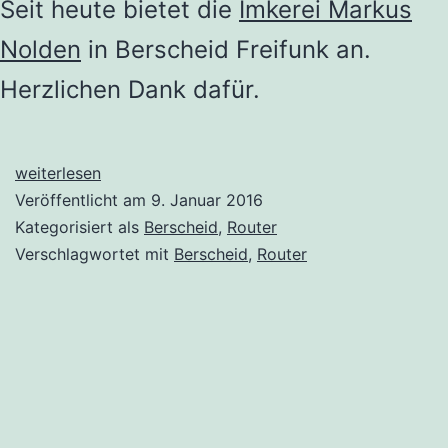
Seit heute bietet die
Imkerei Markus
Nolden
in Berscheid Freifunk an.
Herzlichen Dank dafür.
Neu
weiterlesen
dabei:
Veröffentlicht am
9. Januar 2016
Imkerei
Kategorisiert als
Berscheid
,
Router
Markus
Verschlagwortet mit
Berscheid
,
Router
Nolden