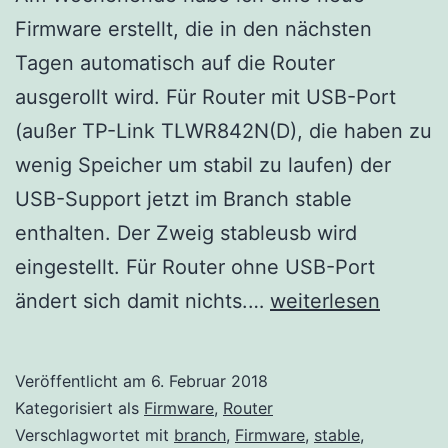
Firmware erstellt, die in den nächsten
Tagen automatisch auf die Router
ausgerollt wird. Für Router mit USB-Port
(außer TP-Link TLWR842N(D), die haben zu
wenig Speicher um stabil zu laufen) der
USB-Support jetzt im Branch stable
enthalten. Der Zweig stableusb wird
eingestellt. Für Router ohne USB-Port
Neue
ändert sich damit nichts.…
weiterlesen
Firmware
v2017.1.5
Veröffentlicht am
6. Februar 2018
Kategorisiert als
Firmware
,
Router
Verschlagwortet mit
branch
,
Firmware
,
stable
,