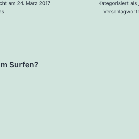
icht am
24. März 2017
Kategorisiert als
as
Verschlagwort
tion
eim Surfen?