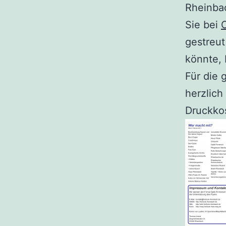
Rheinba
Sie bei
O
gestreu
könnte, 
Für die 
herzlich
Druckko