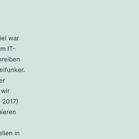
iel war
um IT-
hreiben
eifunker.
er
 wir
 2017)
mieren
llen in