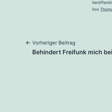
Veröffentl
Von
Thom
Beitragsnaviga
Vorheriger Beitrag
Behindert Freifunk mich b