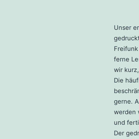
Unser e
gedruckt
Freifunk
ferne Le
wir kurz
Die häuf
beschrän
gerne. A
werden w
und fert
Der gedr